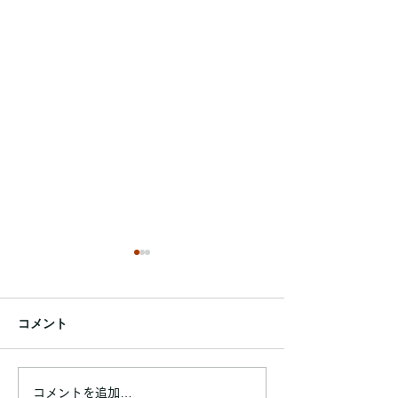
脂肪はどうやって燃える
睡眠不足で太り
の？ダイエットの仕組み
るって本当？ダ
をわかりやすく解説！
と睡眠の関係を
コメント
こんにちは！町田パーソナル
こんにちは！町田
ジム4C's GYMの山崎です。
ジム4C's GYM
ダイエットをしていると、
「ダイエット中な
「脂肪ってどうやって減る
なかなか体重が減
コメントを追加…