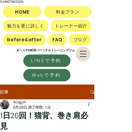
G-NWZ7W1ZQ50
HOME
料金プラン
魅力を更に詳しく
トレーナー紹介
before&after
FAQ
ブログ
4C's GYM町田パーソナルトレーニングジム
LINEで予約
Webで予約
記事
4csgym
6月28日
読了時間: 1分
1日20回！猫背、巻き肩必
見