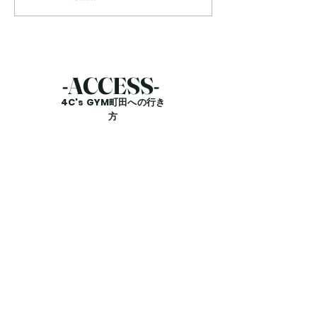
の？」 「汗をたくさんかけ
「食事や運動は頑
ば脂肪は燃える？」 「有酸
のに結果が出ない
素運動をすれば脂肪はなくな
眠不足ってダイエ
る？」 このような疑問を持
あるの？」 この
ったことはありませんか？
をお持ちではあり
-​ACCESS-
結論からお伝えすると、脂肪
結論からお伝えす
4C's GYM町田への行き
は汗として出ていくわけでは
不足はダイエット
方
ありません。 脂肪が減る仕
す。 実は、睡眠
組みを知ることで、効率よく
と食欲や代謝、運
ダイエットを進めることがで
ーマンスにも影響
きます。 今回は、脂肪が燃
せにくい身体にな
える