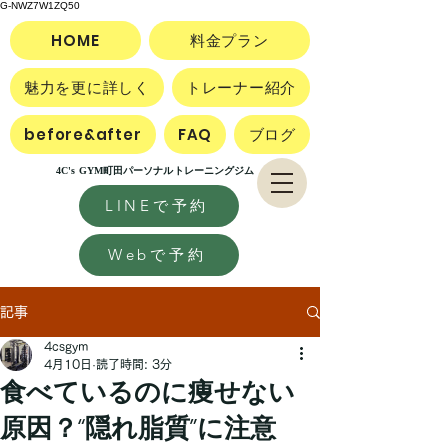
G-NWZ7W1ZQ50
HOME
料金プラン
魅力を更に詳しく
トレーナー紹介
before&after
FAQ
ブログ
4C's GYM町田パーソナルトレーニングジム
LINEで予約
Webで予約
記事
4csgym
4月10日
読了時間: 3分
食べているのに痩せない
原因？“隠れ脂質”に注意