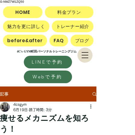
G-NWZ7W1ZQ50
HOME
料金プラン
魅力を更に詳しく
トレーナー紹介
before&after
FAQ
ブログ
4C's GYM町田パーソナルトレーニングジム
LINEで予約
Webで予約
記事
4csgym
6月19日
読了時間: 3分
痩せるメカニズムを知ろ
う！