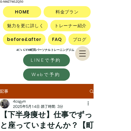
G-NWZ7W1ZQ50
HOME
料金プラン
魅力を更に詳しく
トレーナー紹介
before&after
FAQ
ブログ
4C's GYM町田パーソナルトレーニングジム
LINEで予約
Webで予約
記事
4csgym
2025年5月14日
読了時間: 3分
【下半身痩せ】仕事でずっ
と座っていませんか？【町