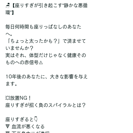
🪑【座りすぎが引き起こす“静かな悪循
環”】
毎日何時間も座りっぱなしのあなた
へ。
「ちょっと太ったかも？」で済ませて
いませんか？
実はそれ、体型だけじゃなく健康その
ものへの赤信号⚠️
10年後のあなたに、大きな影響を与え
ます。
💥放置NG！
座りすぎが招く負のスパイラルとは？
座りすぎると👇
🔻 血流が悪くなる