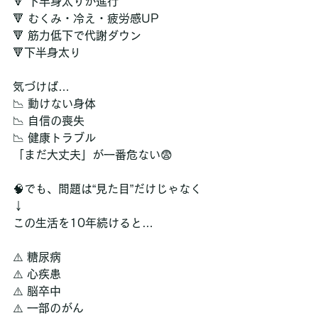
🔻 下半身太りが進行
🔻 むくみ・冷え・疲労感UP
🔻 筋力低下で代謝ダウン
🔻下半身太り
気づけば…
📉 動けない身体
📉 自信の喪失
📉 健康トラブル
「まだ大丈夫」が一番危ない😨
🧠でも、問題は“見た目”だけじゃなく
↓
この生活を10年続けると…
⚠️ 糖尿病
⚠️ 心疾患
⚠️ 脳卒中
⚠️ 一部のがん