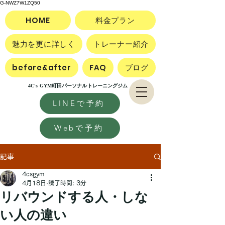
G-NWZ7W1ZQ50
HOME
料金プラン
魅力を更に詳しく
トレーナー紹介
before&after
FAQ
ブログ
4C's GYM町田パーソナルトレーニングジム
LINEで予約
Webで予約
記事
4csgym
4月18日
読了時間: 3分
リバウンドする人・しな
い人の違い