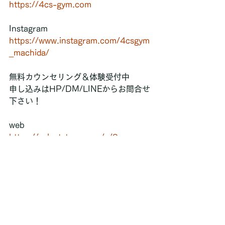
https://4cs-gym.com
Instagram  
https://www.instagram.com/4csgym
_machida/
無料カウンセリング＆体験受付中  
申し込みはHP/DM/LINEからお問合せ
下さい！  
web  
https://select-type.com/e/?
id=ltE9de2Ydkk
LINE  
https://line.me/R/ti/p/@220oygkq?
oat_content=url&ts=08061507