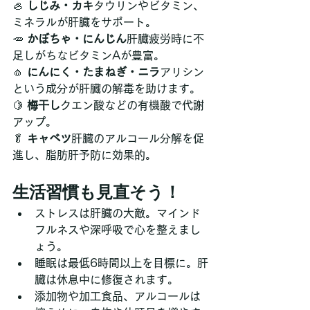
🦪 
しじみ・カキ
タウリンやビタミン、
ミネラルが肝臓をサポート。
🥕 
かぼちゃ・にんじん
肝臓疲労時に不
足しがちなビタミンAが豊富。
🧄 
にんにく・たまねぎ・ニラ
アリシン
という成分が肝臓の解毒を助けます。
🍋 
梅干し
クエン酸などの有機酸で代謝
アップ。
🥬 
キャベツ
肝臓のアルコール分解を促
進し、脂肪肝予防に効果的。
生活習慣も見直そう！
ストレスは肝臓の大敵。マインド
フルネスや深呼吸で心を整えまし
ょう。
睡眠は最低6時間以上を目標に。肝
臓は休息中に修復されます。
添加物や加工食品、アルコールは