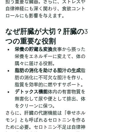
担う重要な臓器。さらに、ストレスや
自律神経にも深く関わり、食欲コント
ロールにも影響を与えます。
なぜ肝臓が大切？肝臓の3
つの重要な役割
栄養の貯蔵＆変換
食事から摂った
栄養をエネルギーに変えて、体の
隅々に届ける役割。
脂肪の消化を助ける胆汁の生成
脂
肪の消化に不可欠な胆汁を作り、
脂質を効率的に燃やすサポート。
デトックス機能
体内の有害物質を
無害化して尿や便として排出、体
をクリーンに保つ。
さらに、肝臓の代謝機能は「幸せホル
モン」とも呼ばれるセロトニンを作る
ために必要。セロトニン不足は自律神