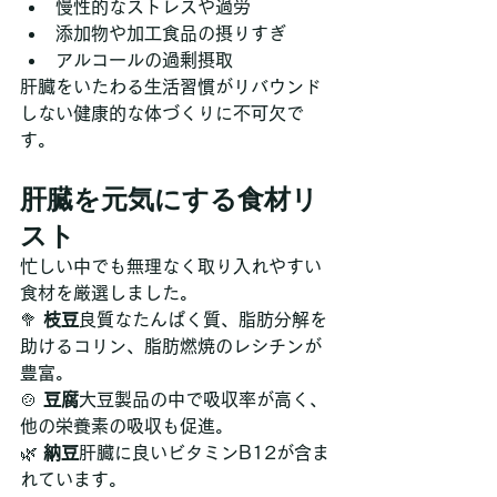
慢性的なストレスや過労
添加物や加工食品の摂りすぎ
アルコールの過剰摂取
肝臓をいたわる生活習慣がリバウンド
しない健康的な体づくりに不可欠で
す。
肝臓を元気にする食材リ
スト
忙しい中でも無理なく取り入れやすい
食材を厳選しました。
🥦 
枝豆
良質なたんぱく質、脂肪分解を
助けるコリン、脂肪燃焼のレシチンが
豊富。
🍲 
豆腐
大豆製品の中で吸収率が高く、
他の栄養素の吸収も促進。
🌿 
納豆
肝臓に良いビタミンB12が含ま
れています。