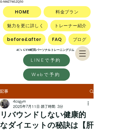
G-NWZ7W1ZQ50
HOME
料金プラン
魅力を更に詳しく
トレーナー紹介
before&after
FAQ
ブログ
4C's GYM町田パーソナルトレーニングジム
LINEで予約
Webで予約
記事
4csgym
2025年7月11日
読了時間: 3分
リバウンドしない健康的
なダイエットの秘訣は【肝