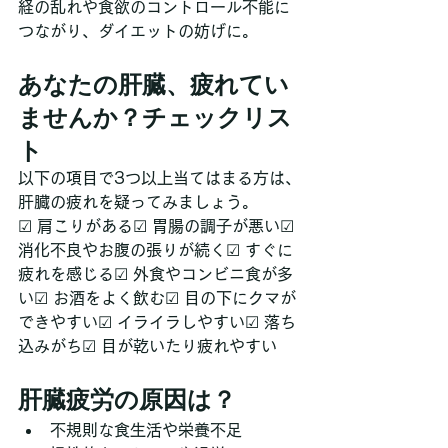
経の乱れや食欲のコントロール不能に
つながり、ダイエットの妨げに。
あなたの肝臓、疲れてい
ませんか？チェックリス
ト
以下の項目で3つ以上当てはまる方は、
肝臓の疲れを疑ってみましょう。
☑ 肩こりがある☑ 胃腸の調子が悪い☑ 
消化不良やお腹の張りが続く☑ すぐに
疲れを感じる☑ 外食やコンビニ食が多
い☑ お酒をよく飲む☑ 目の下にクマが
できやすい☑ イライラしやすい☑ 落ち
込みがち☑ 目が乾いたり疲れやすい
肝臓疲労の原因は？
不規則な食生活や栄養不足