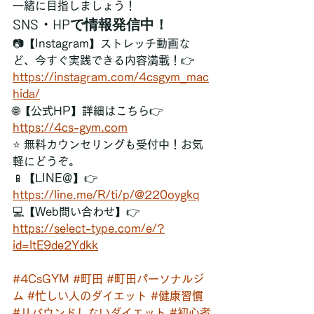
一緒に目指しましょう！
SNS・HPで情報発信中！
📷【Instagram】ストレッチ動画な
ど、今すぐ実践できる内容満載！👉
https://
instagram.com/4csgym_mac
hida/
🌐【公式HP】詳細はこちら👉
https://
4cs-gym.com
⭐ 無料カウンセリングも受付中！お気
軽にどうぞ。
📱【LINE＠】👉
https://
line.me/R/ti/p/@220oygkq
💻【Web問い合わせ】👉
https://
select-type.com/e/?
id=ltE9de2Ydkk
#4CsGYM
#町田
#町田パーソナルジ
ム
#忙しい人のダイエット
#健康習慣
#リバウンドしないダイエット
#初心者