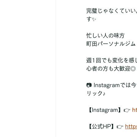
完璧じゃなくていい
す✨
忙しい人の味方
町田パーソナルジム【
週1回でも変化を感
心者の方も大歓迎◎
📷 Instagr
リック♪
【Instagram】👉 
h
【公式HP】👉 
htt