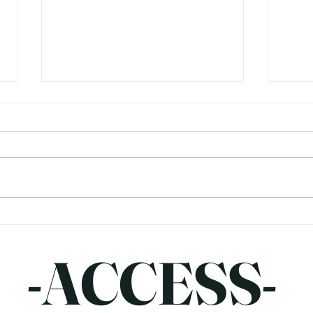
腸活はダイエットに効果があ
脂肪
る？今日からできる腸内環境
ダイ
の整え方！
やす
こんにちは！町田パーソナルジム
こん
4C's GYMの山崎です。 「腸活
4C'
をすると痩せやすくなるって本
ット
当？ 」「ダイエットには腸内環
どう
境が大切と聞いたけど、何をすれ
くさ
ばいいの？」 「便秘気味だけ
「有
ど、ダイエットにも影響する？」
なる
-​ACCESS-
このような疑問をお持ちの方も多
たこ
いのではないでしょうか。 最近
らお
よく耳にする「腸活」ですが、腸
出て