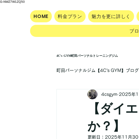
G-NWZ7W1ZQ50
HOME
料金プラン
魅力を更に詳しく
ブ
4C's GYM町田パーソナルトレーニングジム
町田パーソナルジム【4C's GYM】ブログ
4csgym
2025年
【ダイエ
か？】
更新日：
2025年11月3