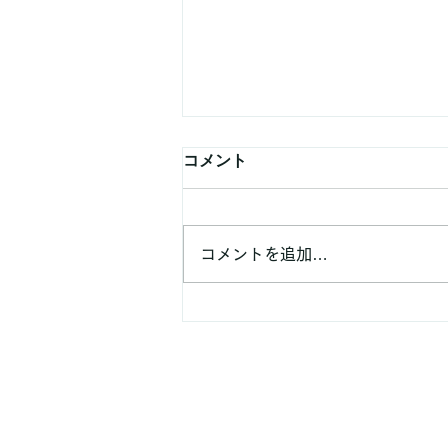
外食でも太りにくい食べ方5
コメント
選！ダイエット中に知ってお
きたいポイント
外食でも太りにくい食べ方5選！
ダイエット中に知っておきたいポ
コメントを追加…
イント こんにちは！町田パーソ
ナルジム4C's GYMの山崎です。
ダイエット中でも、 「仕事の付
き合いで外食が多い…」「家族や
友人との食事を楽しみたい」「外
食すると太ってしまいそうで心
配…」 という方は多いのではな
いでしょうか？ ダイエット中だ