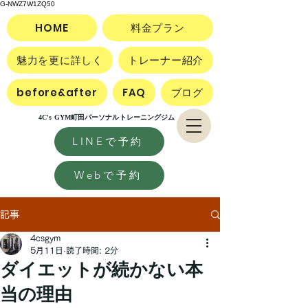
G-NWZ7W1ZQ50
HOME
料金プラン
魅力を更に詳しく
トレーナー紹介
before&after
FAQ
ブログ
4C's GYM町田パーソナルトレーニングジム
LINEで予約
Webで予約
記事
4csgym
5月11日
読了時間: 2分
ダイエットが続かない本
当の理由