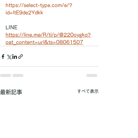
https://select-type.com/e/?
id=ltE9de2Ydkk
LINE  
https://line.me/R/ti/p/@220oygkq?
oat_content=url&ts=08061507
すべて表示
最新記事