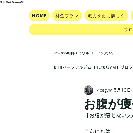
G-NWZ7W1ZQ50
HOME
料金プラン
魅力を更に詳しく
ブ
4C's GYM町田パーソナルトレーニングジム
町田パーソナルジム【4C's GYM】ブログ
4csgym
5月13日
お腹が痩
【お腹が痩せない人
こんにちは！  