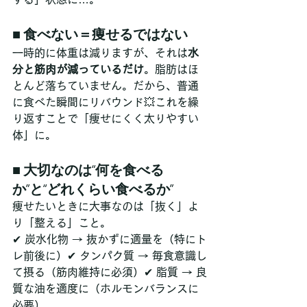
■ 食べない＝痩せるではない
一時的に体重は減りますが、それは
水
分と筋肉が減っているだけ
。脂肪はほ
とんど落ちていません。だから、普通
に食べた瞬間にリバウンド💥これを繰
り返すことで「痩せにくく太りやすい
体」に。
■ 大切なのは“何を食べる
か”と“どれくらい食べるか”
痩せたいときに大事なのは「抜く」よ
り「整える」こと。
✔ 炭水化物 → 抜かずに適量を（特にト
レ前後に）✔ タンパク質 → 毎食意識し
て摂る（筋肉維持に必須）✔ 脂質 → 良
質な油を適度に（ホルモンバランスに
必要）