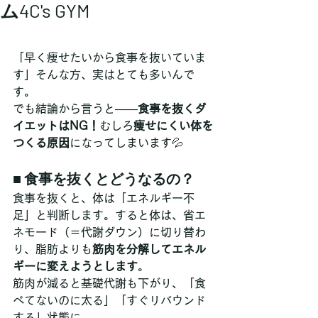
ム4C's GYM
「早く痩せたいから食事を抜いていま
す」そんな方、実はとても多いんで
す。
でも結論から言うと——
食事を抜くダ
イエットはNG！
むしろ
痩せにくい体を
つくる原因
になってしまいます💦
■ 食事を抜くとどうなるの？
食事を抜くと、体は「エネルギー不
足」と判断します。すると体は、省エ
ネモード（＝代謝ダウン）に切り替わ
り、脂肪よりも
筋肉を分解してエネル
ギーに変えようとします
。
筋肉が減ると基礎代謝も下がり、「食
べてないのに太る」「すぐリバウンド
する」状態に…。