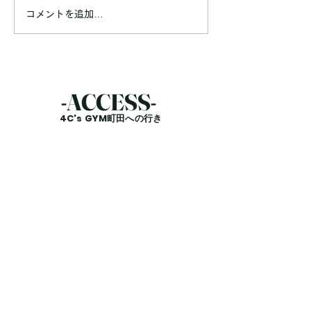
「脂肪ってどうやって減る
なかなか体重が減
コメントを追加…
の？」 「汗をたくさんかけ
「食事や運動は頑
ば脂肪は燃える？」 「有酸
のに結果が出ない
素運動をすれば脂肪はなくな
眠不足ってダイエ
る？」 このような疑問を持
あるの？」 この
ったことはありませんか？
をお持ちではあり
-​ACCESS-
結論からお伝えすると、脂肪
結論からお伝えす
4C's GYM町田への行き
は汗として出ていくわけでは
不足はダイエット
方
ありません。 脂肪が減る仕
す。 実は、睡眠
組みを知ることで、効率よく
と食欲や代謝、運
ダイエットを進めることがで
ーマンスにも影響
きます。 今回は、脂肪が燃
せにくい身体にな
える