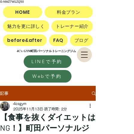
G-NWZ7W1ZQ50
HOME
料金プラン
魅力を更に詳しく
トレーナー紹介
before&after
FAQ
ブログ
4C's GYM町田パーソナルトレーニングジム
LINEで予約
Webで予約
記事
4csgym
2025年11月13日
読了時間: 2分
【食事を抜くダイエットは
NG！】町田パーソナルジ