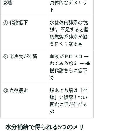
影響
具体的なデメリッ
ト
① 代謝低下
水は体内酵素の“溶
媒”。不足すると脂
肪燃焼系酵素が働
きにくくなる🔥
② 老廃物が滞留
血液がドロドロ → 
むくみ＆冷え → 基
礎代謝さらに低下
🌀
③ 食欲暴走
脱水でも脳は「空
腹」と誤認！つい
間食に手が伸びる
🍪
水分補給で得られる5つのメリ