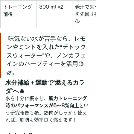
トレーニング
300 ml ×2
発汗で失う分
前後
を先回り補給
💦
 味気ない水が苦手なら、レモ
ンやミントを入れた“デトック
スウォーター”や、ノンカフェ
インのハーブティーを活用🍋
🌿。
水分補給＋運動で“燃えるカラ
ダ”へ🔥
水を十分に摂ると、
筋力トレーニング
時のパフォーマンスが5〜8％向上
とい
う研究報告も📚。筋肉がしっかり使え
れば、脂肪も効率良く燃えます！