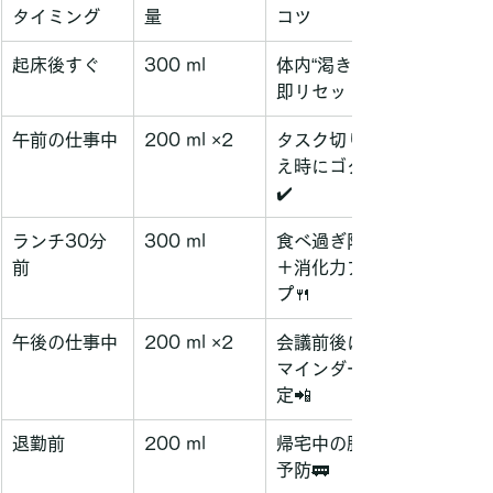
タイミング
量
コツ
起床後すぐ
300 ml
体内“渇き”を
即リセット🌅
午前の仕事中
200 ml ×2
タスク切り替
え時にゴクッ
✔️
ランチ30分
300 ml
食べ過ぎ防止
前
＋消化力アッ
プ🍴
午後の仕事中
200 ml ×2
会議前後にリ
マインダー設
定📲
退勤前
200 ml
帰宅中の脱水
予防🚃