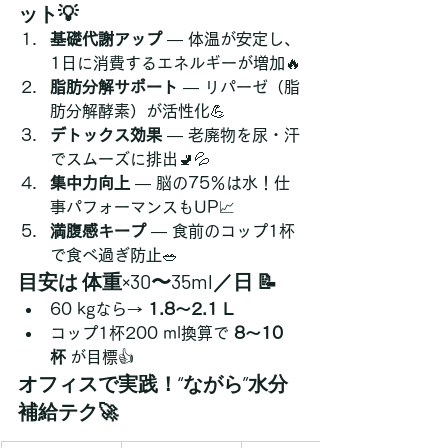
ット💡
基礎代謝アップ
 — 体温が安定し、
1日に消費するエネルギーが増加🔥
脂肪分解サポート
 — リパーゼ（脂
肪分解酵素）が活性化💪
デトックス効果
 — 老廃物を尿・汗
でスムーズに排出🚽💦
集中力向上
 — 脳の75％は水！仕
事パフォーマンスもUP📈
満腹感キープ
 — 食前のコップ1杯
で食べ過ぎ防止🥗
目安は 
体重×30〜35ml／日
 📝
60 kgなら→ 
1.8〜2.1 L
コップ1杯200 ml換算で 
8〜10
杯
 が目標👍
オフィスで実践！“ながら”水分
補給テク🚀