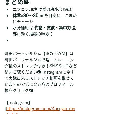
まとめ📝
エアコン環境は“隠れ脱水”の温床
体重×30〜35 ml
を目安に、こまめ
にチャージ
水分補給は 
代謝・食欲・集中力
 全
部に効く最強の味方💪
町田パーソナルジム【4C's GYM】は
町田パーソナルジムで唯一トレーニン
グ後のストレッチ付き！SNSやHPなど
是非ご覧ください📷 Instagramに今す
ぐ実践出来るストレッチ動画を載せて
いますので気になる方はプロフィール
欄をクリック📷
【Instagram】
[
https://instagram.com/4csgym_ma