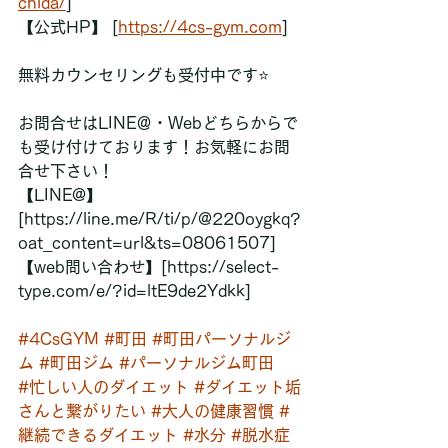
chida/
]
【公式HP】 [
https://4cs-gym.com
]
無料カウンセリングも受付中です⭐
お問合せはLINE＠・Webどちらからで
も受け付けております！お気軽にお問
合せ下さい！
【LINE@】
[https://line.me/R/ti/p/@220oygkq?
oat_content=url&ts=08061507]
【web問い合わせ】[https://select-
type.com/e/?id=ltE9de2Ydkk]
#4CsGYM
#町田
#町田パーソナルジ
ム
#町田ジム
#パーソナルジム町田
#忙しい人のダイエット
#ダイエット垢
さんと繋がりたい
#大人の健康習慣
#
継続できるダイエット
#水分
#脱水症