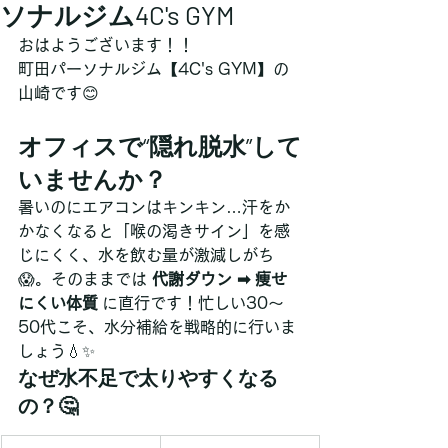
ソナルジム4C's GYM
おはようございます！！
町田パーソナルジム【4C's GYM】の
山崎です😊
オフィスで“隠れ脱水”して
いませんか？
暑いのにエアコンはキンキン…汗をか
かなくなると「喉の渇きサイン」を感
じにくく、水を飲む量が激減しがち
😱。そのままでは 
代謝ダウン ➡ 痩せ
にくい体質
 に直行です！忙しい30〜
50代こそ、水分補給を戦略的に行いま
しょう💧✨
なぜ水不足で太りやすくなる
の？🤔