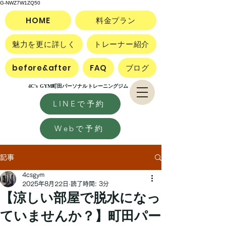
G-NWZ7W1ZQ50
HOME
料金プラン
魅力を更に詳しく
トレーナー紹介
before&after
FAQ
ブログ
4C's GYM町田パーソナルトレーニングジム
LINEで予約
Webで予約
記事
4csgym
2025年8月22日
読了時間: 3分
【涼しい部屋で脱水になっ
ていませんか？】町田パー