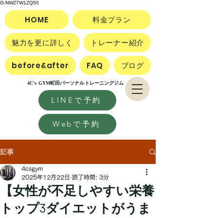
G-NWZ7W1ZQ50
HOME
料金プラン
魅力を更に詳しく
トレーナー紹介
before&after
FAQ
ブログ
4C's GYM町田パーソナルトレーニングジム
LINEで予約
Webで予約
記事
4csgym
2025年12月22日
読了時間: 3分
【女性が不足しやすい栄養
トップ3ダイエットがうま