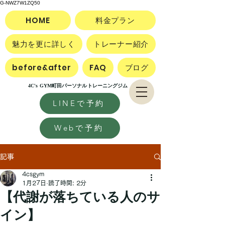
G-NWZ7W1ZQ50
HOME
料金プラン
魅力を更に詳しく
トレーナー紹介
before&after
FAQ
ブログ
4C's GYM町田パーソナルトレーニングジム
LINEで予約
Webで予約
記事
4csgym
1月27日
読了時間: 2分
【代謝が落ちている人のサ
イン】