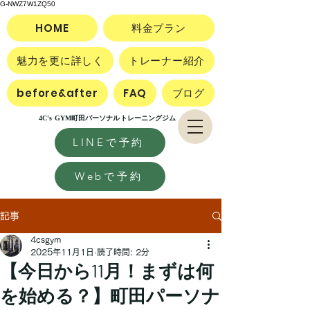
G-NWZ7W1ZQ50
HOME
料金プラン
魅力を更に詳しく
トレーナー紹介
before&after
FAQ
ブログ
4C's GYM町田パーソナルトレーニングジム
LINEで予約
Webで予約
記事
4csgym
2025年11月1日
読了時間: 2分
【今日から11月！まずは何
を始める？】町田パーソナ