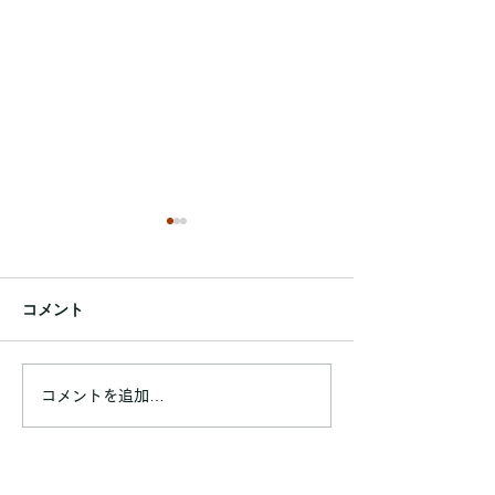
睡眠不足で太りやすくな
BMIと体脂肪率
るって本当？ダイエット
は？ダイエット
と睡眠の関係を解説！
らを気にするべ
コメント
こんにちは！町田パーソナル
こんにちは！町田
ジム4C's GYMの山崎です。
ジム4C's GYM
「ダイエット中なのに、最近
ダイエットを始め
なかなか体重が減らない…」
「BMIは標準なの
コメントを追加…
「食事や運動は頑張っている
になる…」 「体
のに結果が出ない…」 「睡
どれくらいが理想
眠不足ってダイエットに関係
「BMIと体脂肪率
あるの？」 このような疑問
目安にすればいい