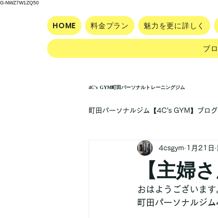
G-NWZ7W1ZQ50
HOME
料金プラン
魅力を更に詳しく
ブ
4C's GYM町田パーソナルトレーニングジム
町田パーソナルジム【4C's GYM】ブログ
4csgym
1月21日
【主婦さ
おはようございます
町田パーソナルジム4