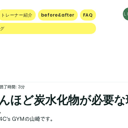
トレーナー紹介
before&after
FAQ
ログ
読了時間: 3分
んほど炭水化物が必要な
。
C's GYMの山崎です。