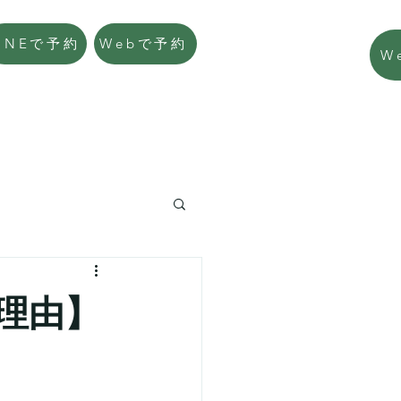
LINEで予約
Webで予約
W
理由】