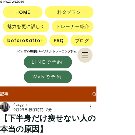
G-NWZ7W1ZQ50
HOME
料金プラン
魅力を更に詳しく
トレーナー紹介
before&after
FAQ
ブログ
4C's GYM町田パーソナルトレーニングジム
LINEで予約
Webで予約
記事
4csgym
2月23日
読了時間: 2分
【下半身だけ痩せない人の
本当の原因】