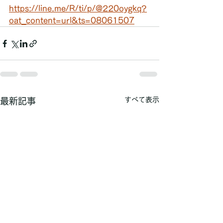
https://line.me/R/ti/p/@220oygkq?
oat_content=url&ts=08061507
すべて表示
最新記事