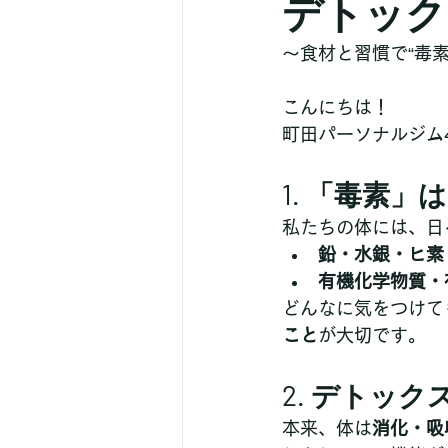
デトック
～食材と習慣で“毒
こんにちは！
町田パーソナルジム4
1. 「毒素
私たちの体には、日
鉛・水銀・ヒ素
有機化学物質・
どんなに気をつけて
こと
が大切です。
2. デトッ
本来、体は
消化・吸