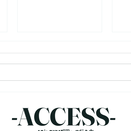
腸活はダイエットに効果があ
脂肪
る？今日からできる腸内環境
ダイ
の整え方！
やす
こんにちは！町田パーソナルジム
こん
4C's GYMの山崎です。 「腸活
4C'
をすると痩せやすくなるって本
ット
当？ 」「ダイエットには腸内環
どう
境が大切と聞いたけど、何をすれ
くさ
ばいいの？」 「便秘気味だけ
「有
ど、ダイエットにも影響する？」
なる
-​ACCESS-
このような疑問をお持ちの方も多
たこ
いのではないでしょうか。 最近
らお
よく耳にする「腸活」ですが、腸
出て