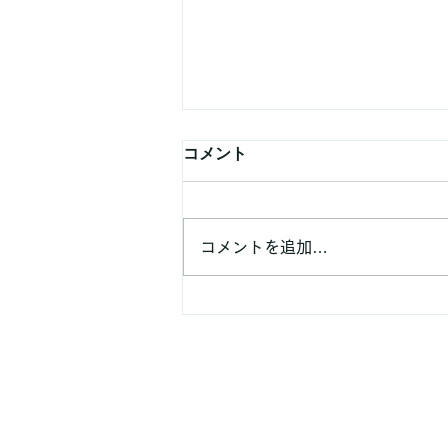
外食でも太りにくい食べ方5
コメント
選！ダイエット中に知ってお
きたいポイント
外食でも太りにくい食べ方5選！
ダイエット中に知っておきたいポ
コメントを追加…
イント こんにちは！町田パーソ
ナルジム4C's GYMの山崎です。
ダイエット中でも、 「仕事の付
き合いで外食が多い…」「家族や
友人との食事を楽しみたい」「外
食すると太ってしまいそうで心
配…」 という方は多いのではな
いでしょうか？ ダイエット中だ