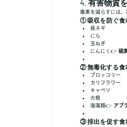
4. 有害物
毒素を減らすには、
① 吸収を防ぐ食
長ネギ
にら
玉ねぎ
にんにく👉 
硫
② 無毒化する食
ブロッコリー
カリフラワー
キャベツ
大根
海藻類👉 
アブ
③ 排出を促す食