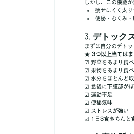
しかし、この機能が
痩せにくく太り
便秘・むくみ・
3. デトッ
まずは自分のデトッ
★ 3つ以上当てはま
☑ 野菜をあまり食
☑ 果物をあまり食
☑ 水分をほとんど
☑ 食後に下腹部が
☑ 運動不足
☑ 便秘気味
☑ ストレスが強い
☑ 1日3食きちんと