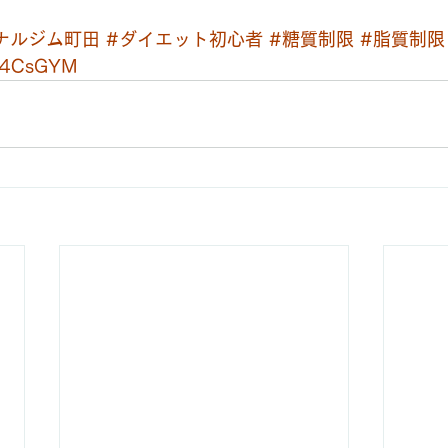
ナルジム町田
#ダイエット初心者
#糖質制限
#脂質制限
4CsGYM