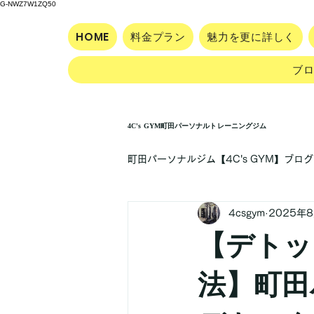
G-NWZ7W1ZQ50
HOME
料金プラン
魅力を更に詳しく
ブ
4C's GYM町田パーソナルトレーニングジム
町田パーソナルジム【4C's GYM】ブログ
4csgym
2025年
【デトッ
法】町田パ