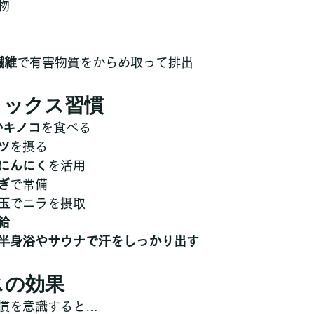
物
繊維
で有害物質をからめ取って排出
デトックス習慣
かキノコ
を食べる
ツ
を摂る
にんにく
を活用
ぎ
で常備
玉
でニラを摂取
給
半身浴やサウナで汗をしっかり出す
スの効果
慣を意識すると…