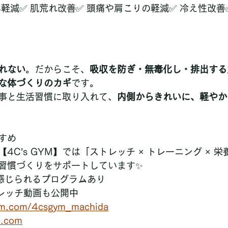
み軽減✅ 肌荒れ改善✅ 頭痛や肩こりの軽減✅ 冷え性改善
れない
。だからこそ、
吸収を防ぎ・無毒化し・排出する
な体づくりのカギ
です。
事と生活習慣に取り入れて、
内側からきれいに、軽やか
すめ
4C's GYM】では「ストレッチ × トレーニング × 
習慣づくりをサポートしています✨
を感じられるプログラムあり
でストレッチ動画も公開中
ram.com/4csgym_machida
m.com