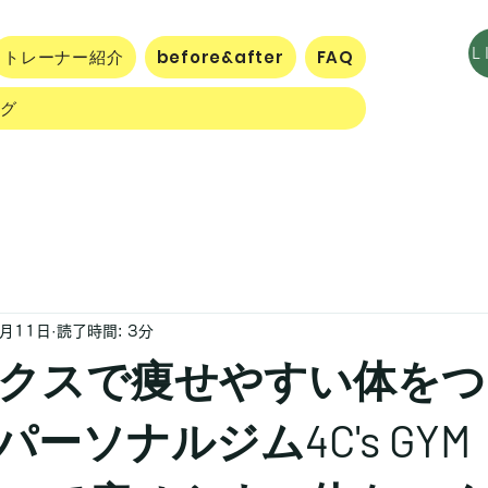
トレーナー紹介
before&after
FAQ
ログ
8月11日
読了時間: 3分
クスで痩せやすい体をつ
ーソナルジム4C's GYM