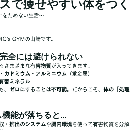
スで痩せやすい体をつく
素”をためない生活～
C's GYMの山崎です。
」は完全には避けられない
々さまざまな
有害物質
が入ってきます。
・カドミウム・アルミニウム
（重金属）
有害ミネラル
も、
ゼロにすることは不可能
。だからこそ、
体の「処理
クス機能が落ちると…
収・排出のシステム
や
腸内環境
を使って有害物質を分解