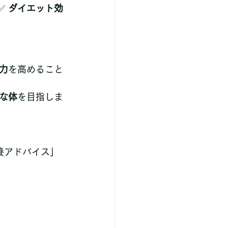
✅ 
ダイエット効
力
を高めること
な体
を目指しま
栄養アドバイス」