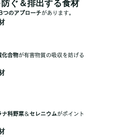
質を防ぐ＆排出する食材
3つのアプローチ
があります。
材
黄化合物
が有害物質の吸収を妨げる
材
ラナ科野菜
＆
セレニウム
がポイント
材