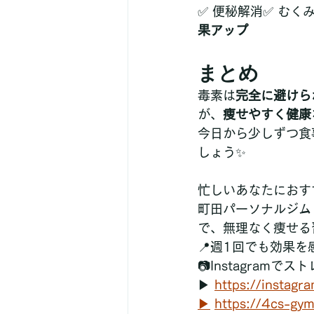
✅ 便秘解消✅ むく
果アップ
まとめ
毒素は
完全に避けら
が、
痩せやすく健康
今日から少しずつ食
しょう✨
忙しいあなたにおす
町田パーソナルジム【
で、無理なく痩せる
📍週1回でも効果
📷Instagram
▶ 
https://instag
▶
https://4cs-gy