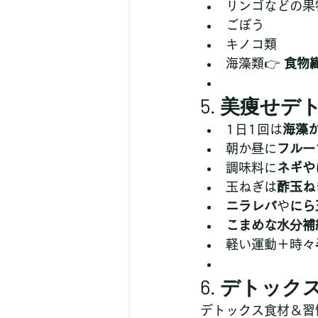
リンゴなどの果
ごぼう
キノコ類
海藻類👉 
食物
5. 美痩せ
1日1回は
海藻
朝か昼に
フルー
調味料に
ネギや
玉ねぎは
酢玉ね
ニラレバ
や
にら
こまめな水分補
軽い運動＋時々
6. デトック
デトックス食材＆習