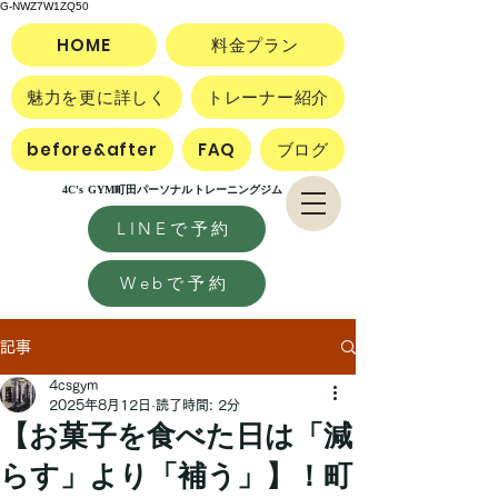
G-NWZ7W1ZQ50
HOME
料金プラン
魅力を更に詳しく
トレーナー紹介
before&after
FAQ
ブログ
4C's GYM町田パーソナルトレーニングジム
LINEで予約
Webで予約
記事
4csgym
2025年8月12日
読了時間: 2分
【お菓子を食べた日は「減
らす」より「補う」】！町