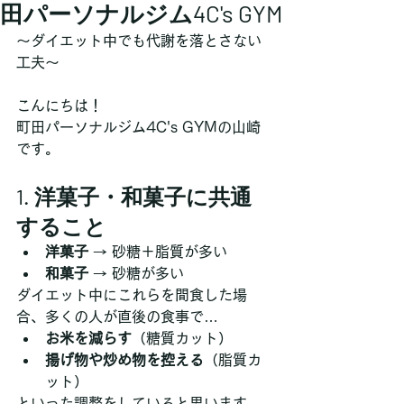
田パーソナルジム4C's GYM
～ダイエット中でも代謝を落とさない
工夫～
こんにちは！
町田パーソナルジム4C's GYMの山崎
です。
1. 洋菓子・和菓子に共通
すること
洋菓子
 → 砂糖＋脂質が多い
和菓子
 → 砂糖が多い
ダイエット中にこれらを間食した場
合、多くの人が直後の食事で…
お米を減らす
（糖質カット）
揚げ物や炒め物を控える
（脂質カ
ット）
といった調整をしていると思います。