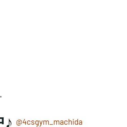
い。
中♪
@4csgym_machida