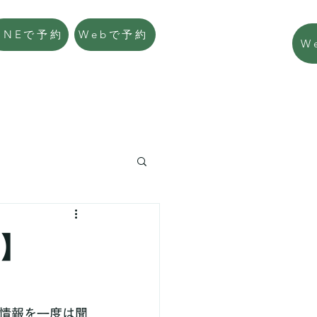
LINEで予約
Webで予約
W
】
情報を一度は聞