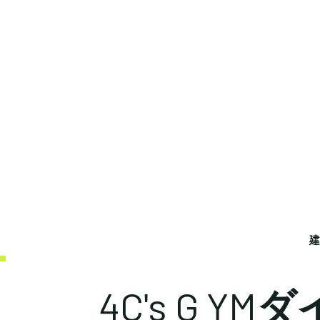
​
4C's G 