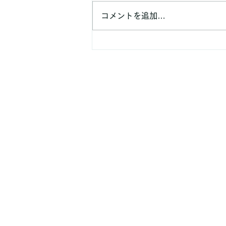
4C's GYMの山崎です。 「腸活
コメントを追加…
をすると痩せやすくなるって本
当？ 」「ダイエットには腸内環
境が大切と聞いたけど、何をすれ
ばいいの？」 「便秘気味だけ
ど、ダイエットにも影響する？」
このような疑問をお持ちの方も多
いのではないでしょうか。 最近
よく耳にする「腸活」ですが、腸
内環境を整えることは健康だけで
なく、ダイエットにも良い影響を
与える可能性があります。 今回
は、腸