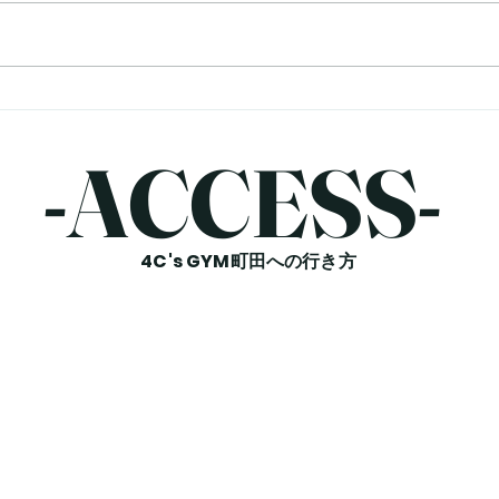
4C's GYMの山崎です。 ダイエ
4C'
ットをしていると、 「脂肪って
エッ
どうやって減るの？」 「汗をた
重が
くさんかけば脂肪は燃える？」
は頑
「有酸素運動をすれば脂肪はなく
い…
なる？」 このような疑問を持っ
トに
-​ACCESS-
たことはありませんか？ 結論か
疑問
らお伝えすると、脂肪は汗として
結論
出ていくわけではありません。
はダ
4C's GYM町田への行き方
脂肪が減る仕組みを知ることで、
は、
効率よくダイエットを進めること
謝、
ができます。 今回は、脂肪が燃
響を
える
てし