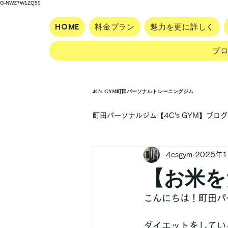
G-NWZ7W1ZQ50
HOME
料金プラン
魅力を更に詳しく
ブ
4C's GYM町田パーソナルトレーニングジム
町田パーソナルジム【4C's GYM】ブログ
4csgym
2025年
【お米を
こんにちは！町田パー
ダイエットをしてい