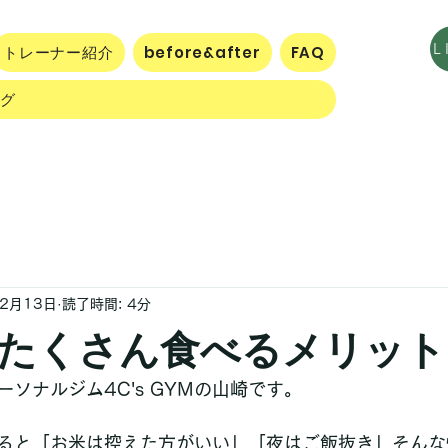
トレーナー紹介
before&after
FAQ
ログ
12月13日
読了時間: 4分
たくさん食べるメリット
ソナルジム4C's GYMの山崎です。
ると「お米は控えた方がいい」「夜はご飯抜き」そんな