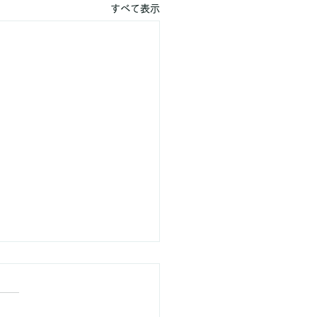
すべて表示
不足で太りやすくなるっ
当？ダイエットと睡眠の
を解説！
にちは！町田パーソナルジム