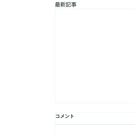
最新記事
腸活はダイエットに効果があ
コメント
る？今日からできる腸内環境
の整え方！
こんにちは！町田パーソナルジム